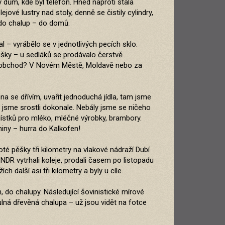
ům, kde byl telefon. Hned naproti stála
ové lustry nad stoly, denně se čistily cylindry,
a do chalup – do domů.
 – vyrábělo se v jednotlivých pecích sklo.
 lišky – u sedláků se prodávalo čerstvě
ižší obchod? V Novém Městě, Moldavě nebo za
 se dřívím, uvařit jednoduchá jídla, tam jsme
 jsme srostli dokonale. Nebály jsme se ničeho
lístků pro mléko, mléčné výrobky, brambory.
iny – hurra do Kalkofen!
té pěšky tři kilometry na vlakové nádraží Dubí
DR vytrhali koleje, prodali časem po listopadu
další asi tři kilometry a byly u cíle.
do chalupy. Následující šovinistické mírové
ulná dřevěná chalupa – už jsou vidět na fotce