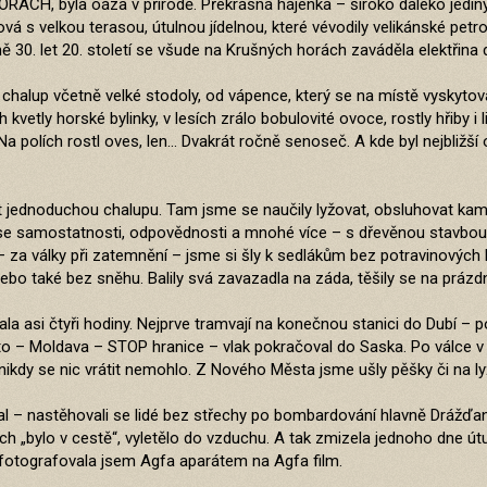
 byla oáza v přírodě. Překrásná hájenka – široko daleko jediný d
s velkou terasou, útulnou jídelnou, které vévodily velikánské petrolej
ině 30. let 20. století se všude na Krušných horách zaváděla elektřin
alup včetně velké stodoly, od vápence, který se na místě vyskytoval
kvetly horské bylinky, v lesích zrálo bobulovité ovoce, rostly hřiby i
Na polích rostl oves, len... Dvakrát ročně senoseč. A kde byl nejbl
 jednoduchou chalupu. Tam jsme se naučily lyžovat, obsluhovat kamna
ily se samostatnosti, odpovědnosti a mnohé více – s dřevěnou stavbou
– za války při zatemnění – jsme si šly k sedlákům bez potravinových 
o také bez sněhu. Balily svá zavazadla na záda, těšily se na prázdn
 asi čtyři hodiny. Nejprve tramvají na konečnou stanici do Dubí – po
o – Moldava – STOP hranice – vlak pokračoval do Saska. Po válce v N
y se nic vrátit nemohlo. Z Nového Města jsme ušly pěšky či na lyžích 
 – nastěhovali se lidé bez střechy po bombardování hlavně Drážďan, 
ích „bylo v cestě“, vyletělo do vzduchu. A tak zmizela jednoho dne út
 fotografovala jsem Agfa aparátem na Agfa film.