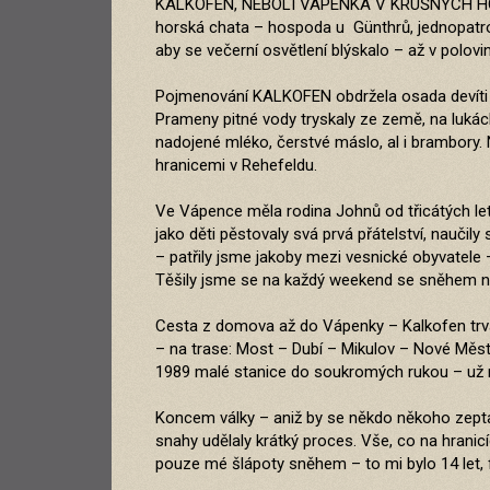
KALKOFEN, NEBOLI VÁPENKA V KRUŠNÝCH HORÁCH,
horská chata – hospoda u Günthrů, jednopatrová 
aby se večerní osvětlení blýskalo – až v polov
Pojmenování KALKOFEN obdržela osada devíti ch
Prameny pitné vody tryskaly ze země, na lukách 
nadojené mléko, čerstvé máslo, al i brambory. 
hranicemi v Rehefeldu.
Ve Vápence měla rodina Johnů od třicátých let
jako děti pěstovaly svá prvá přátelství, nauč
– patřily jsme jakoby mezi vesnické obyvatele 
Těšily jsme se na každý weekend se sněhem neb
Cesta z domova až do Vápenky – Kalkofen trvala
– na trase: Most – Dubí – Mikulov – Nové Měst
1989 malé stanice do soukromých rukou – už nikd
Koncem války – aniž by se někdo někoho zeptal
snahy udělaly krátký proces. Vše, co na hranic
pouze mé šlápoty sněhem – to mi bylo 14 let,