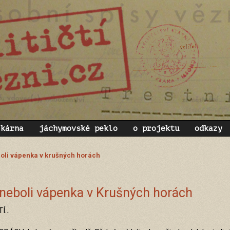
zkárna
jáchymovské peklo
o projektu
odkazy
boli vápenka v krušných horách
neboli vápenka v Krušných horách
TÍ…