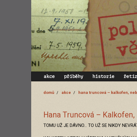
akce
příběhy
historie
řetí
domů
akce
hana truncová – kalkofen, ne
Hana Truncová – Kalkofen, 
TOMU UŽ JE DÁVNO... TO UŽ SE NIKDY NEVRÁ