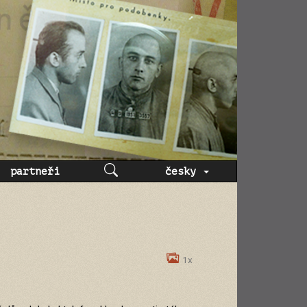
partneři
česky
1x