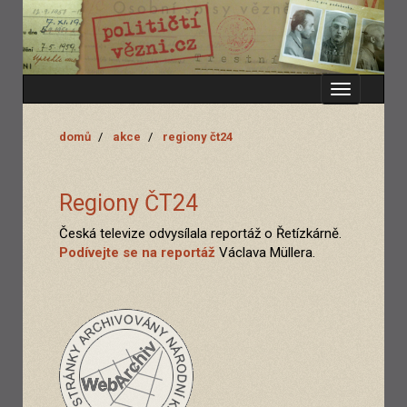
Zobrazit
menu
domů
akce
regiony čt24
Regiony ČT24
Česká televize odvysílala reportáž o Řetízkárně.
Podívejte se na reportáž
Václava Müllera.