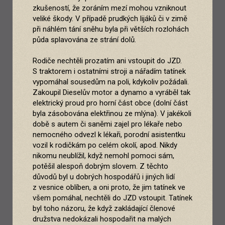
zkušeností, že zoráním mezí mohou vzniknout
veliké škody. V případě prudkých lijáků či v zimě
při náhlém tání sněhu byla při větších rozlohách
půda splavována ze strání dolů.
Rodiče nechtěli prozatím ani vstoupit do JZD.
S traktorem i ostatními stroji a nářadím tatínek
vypomáhal sousedům na poli, kdykoliv požádali.
Zakoupil Dieselův motor a dynamo a vyráběl tak
elektrický proud pro horní část obce (dolní část
byla zásobována elektřinou ze mlýna). V jakékoli
době s autem či saněmi zajel pro lékaře nebo
nemocného odvezl k lékaři, porodní asistentku
vozil k rodičkám po celém okolí, apod. Nikdy
nikomu neublížil, když nemohl pomoci sám,
potěšil alespoň dobrým slovem. Z těchto
důvodů byl u dobrých hospodářů i jiných lidí
z vesnice oblíben, a oni proto, že jim tatínek ve
všem pomáhal, nechtěli do JZD vstoupit. Tatínek
byl toho názoru, že když zakládající členové
družstva nedokázali hospodařit na malých