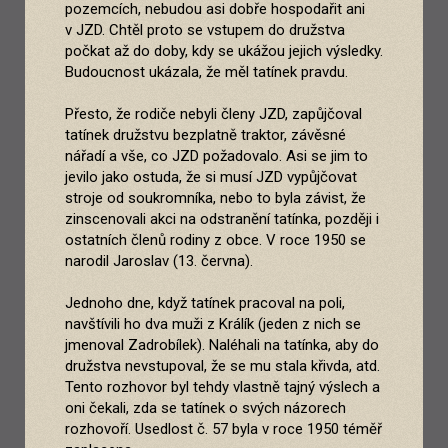
pozemcích, nebudou asi dobře hospodařit ani
v JZD. Chtěl proto se vstupem do družstva
počkat až do doby, kdy se ukážou jejich výsledky.
Budoucnost ukázala, že měl tatínek pravdu.
Přesto, že rodiče nebyli členy JZD, zapůjčoval
tatínek družstvu bezplatně traktor, závěsné
nářadí a vše, co JZD požadovalo. Asi se jim to
jevilo jako ostuda, že si musí JZD vypůjčovat
stroje od soukromníka, nebo to byla závist, že
zinscenovali akci na odstranění tatínka, později i
ostatních členů rodiny z obce. V roce 1950 se
narodil Jaroslav (13. června).
Jednoho dne, když tatínek pracoval na poli,
navštívili ho dva muži z Králík (jeden z nich se
jmenoval Zadrobílek). Naléhali na tatínka, aby do
družstva nevstupoval, že se mu stala křivda, atd.
Tento rozhovor byl tehdy vlastně tajný výslech a
oni čekali, zda se tatínek o svých názorech
rozhovoří. Usedlost č. 57 byla v roce 1950 téměř