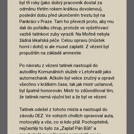
byl tři roky (jako dobrý pracovník dostal za
odměnu třetím rokem krátkou dovolenou),
poslední dobu před ukončením trestu byl na
Pankráci v Praze. Tam ho převezli proto, aby mu
dali do pořádku chrup, protože ve vyšetřovací
vazbě tatínkovi zuby vyrazili. Na Mořině nebyla
žádná lékařská péče. Celou opravu (můstek
horní i dolní) si ale musel zaplatit. Z vězení byl
propuštěn na základě amnestie.
Po návratu z vězení tatínek nastoupil do
autodílny Komunálních služeb v Letohradě jako
automechanik. Ačkoliv byl velice zručný a opravil
všechno v krátkém čase, tak jak mistr ustanovil,
byl špatně honorován. Mistr to zdůvodňoval tím,
že tatínek nemá výuční list a že byl ve vězení.
Tatínek odešel z tohoto místa a nastoupil do
závodu OEZ. Ve volných chvílích opravoval auta,
motocykly a vše, co si kdo přál. Pochopitelně,
nejčastěji to bylo za „Zaplať Pán Bůh" a