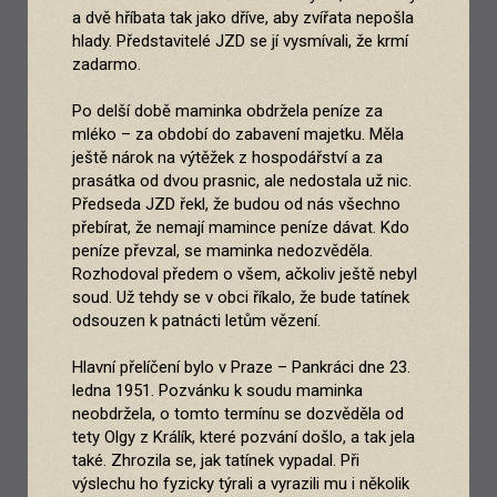
a dvě hříbata tak jako dříve, aby zvířata nepošla
hlady. Představitelé JZD se jí vysmívali, že krmí
zadarmo.
Po delší době maminka obdržela peníze za
mléko – za období do zabavení majetku. Měla
ještě nárok na výtěžek z hospodářství a za
prasátka od dvou prasnic, ale nedostala už nic.
Předseda JZD řekl, že budou od nás všechno
přebírat, že nemají mamince peníze dávat. Kdo
peníze převzal, se maminka nedozvěděla.
Rozhodoval předem o všem, ačkoliv ještě nebyl
soud. Už tehdy se v obci říkalo, že bude tatínek
odsouzen k patnácti letům vězení.
Hlavní přelíčení bylo v Praze – Pankráci dne 23.
ledna 1951. Pozvánku k soudu maminka
neobdržela, o tomto termínu se dozvěděla od
tety Olgy z Králík, které pozvání došlo, a tak jela
také. Zhrozila se, jak tatínek vypadal. Při
výslechu ho fyzicky týrali a vyrazili mu i několik