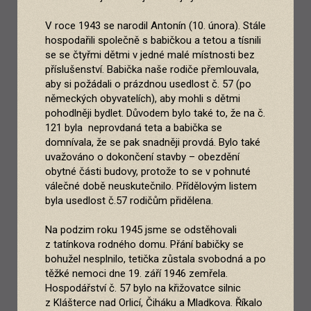
V roce 1943 se narodil Antonín (10. února). Stále
hospodařili společně s babičkou a tetou a tísnili
se se čtyřmi dětmi v jedné malé místnosti bez
příslušenství. Babička naše rodiče přemlouvala,
aby si požádali o prázdnou usedlost č. 57 (po
německých obyvatelích), aby mohli s dětmi
pohodlněji bydlet. Důvodem bylo také to, že na č.
121 byla neprovdaná teta a babička se
domnívala, že se pak snadněji provdá. Bylo také
uvažováno o dokončení stavby – obezdění
obytné části budovy, protože to se v pohnuté
válečné době neuskutečnilo. Přídělovým listem
byla usedlost č.57 rodičům přidělena.
Na podzim roku 1945 jsme se odstěhovali
z tatínkova rodného domu. Přání babičky se
bohužel nesplnilo, tetička zůstala svobodná a po
těžké nemoci dne 19. září 1946 zemřela.
Hospodářství č. 57 bylo na křižovatce silnic
z Klášterce nad Orlicí, Čiháku a Mladkova. Říkalo