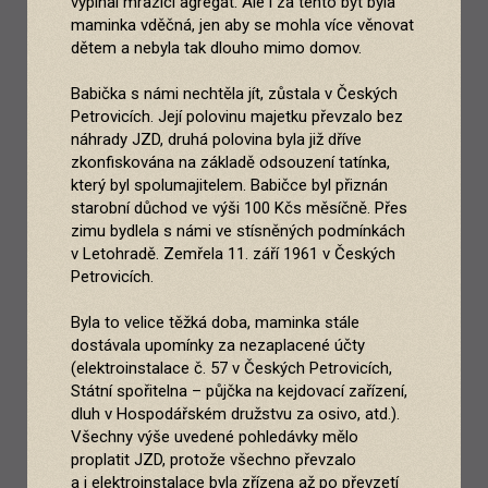
vypínal mrazící agregát. Ale i za tento byt byla
maminka vděčná, jen aby se mohla více věnovat
dětem a nebyla tak dlouho mimo domov.
Babička s námi nechtěla jít, zůstala v Českých
Petrovicích. Její polovinu majetku převzalo bez
náhrady JZD, druhá polovina byla již dříve
zkonfiskována na základě odsouzení tatínka,
který byl spolumajitelem. Babičce byl přiznán
starobní důchod ve výši 100 Kčs měsíčně. Přes
zimu bydlela s námi ve stísněných podmínkách
v Letohradě. Zemřela 11. září 1961 v Českých
Petrovicích.
Byla to velice těžká doba, maminka stále
dostávala upomínky za nezaplacené účty
(elektroinstalace č. 57 v Českých Petrovicích,
Státní spořitelna – půjčka na kejdovací zařízení,
dluh v Hospodářském družstvu za osivo, atd.).
Všechny výše uvedené pohledávky mělo
proplatit JZD, protože všechno převzalo
a i elektroinstalace byla zřízena až po převzetí