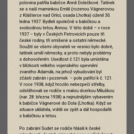
polovina patřila babičce Anně Dolečkové. Tatínek
se s naší maminkou Emilií (rozenou Vágnerovou
z Klášterce nad Orlicí, osada Lhotka) oženil 30.
ledna 1937. Bydleli společně s babičkou a
svobodnou tetou Annou. V této době – v roce
1937 – byly v Českých Petrovicích pouze tři
české rodiny, tři smíšené a ostatní německé.
Soužití se všemi obyvateli ve vesnici bylo dobré,
tatínek uměl německy, a proto nebyly problémy
s dohovořením. Usedlost č.121 byla umístěna
v blízkosti velkého vojenského opevnění
zvaného Adamák, na jehož vybudování byl
zčásti zabrán i pozemek – pole patřící k č. 121.
V roce 1938, když hrozilo nebezpečí střelby,
odstěhovali se rodiče s malou dcerkou Miluškou
(nar. 28. března 1938) a nejnutnějším vybavením
k babičce Vágnerové do Dola (Lhotka). Když se
situace uklidnila, vrátili se zpět a dál hospodařili
s babičkou a tetou.
Po zabrání Sudet se rodiče hlásili k české