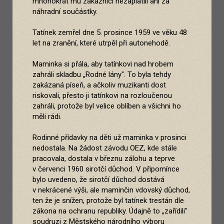
mnohokrát mu zákazníci nezaplatili ani za
náhradní součástky.
Tatínek zemřel dne 5. prosince 1959 ve věku 48
let na zranění, které utrpěl při autonehodě.
Maminka si přála, aby tatínkovi nad hrobem
zahráli skladbu „Rodné lány". To byla tehdy
zakázaná píseň, a ačkoliv muzikanti dost
riskovali, přesto ji tatínkovi na rozloučenou
zahráli, protože byl velice oblíben a všichni ho
měli rádi.
Rodinné přídavky na děti už maminka v prosinci
nedostala. Na žádost závodu OEZ, kde stále
pracovala, dostala v březnu zálohu a teprve
v červenci 1960 sirotčí důchod. V připomínce
bylo uvedeno, že sirotčí důchod dostává
v nekrácené výši, ale maminčin vdovský důchod,
ten že je snížen, protože byl tatínek trestán dle
zákona na ochranu republiky. Údajně to „zařídili"
soudruzi z Městského národního výboru