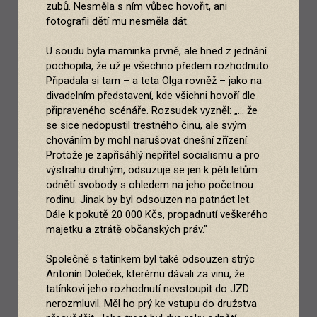
zubů. Nesměla s ním vůbec hovořit, ani
fotografii dětí mu nesměla dát.
U soudu byla maminka prvně, ale hned z jednání
pochopila, že už je všechno předem rozhodnuto.
Připadala si tam – a teta Olga rovněž – jako na
divadelním představení, kde všichni hovoří dle
připraveného scénáře. Rozsudek vyzněl: „... že
se sice nedopustil trestného činu, ale svým
chováním by mohl narušovat dnešní zřízení.
Protože je zapřísáhlý nepřítel socialismu a pro
výstrahu druhým, odsuzuje se jen k pěti letům
odnětí svobody s ohledem na jeho početnou
rodinu. Jinak by byl odsouzen na patnáct let.
Dále k pokutě 20 000 Kčs, propadnutí veškerého
majetku a ztrátě občanských práv."
Společně s tatínkem byl také odsouzen strýc
Antonín Doleček, kterému dávali za vinu, že
tatínkovi jeho rozhodnutí nevstoupit do JZD
nerozmluvil. Měl ho prý ke vstupu do družstva