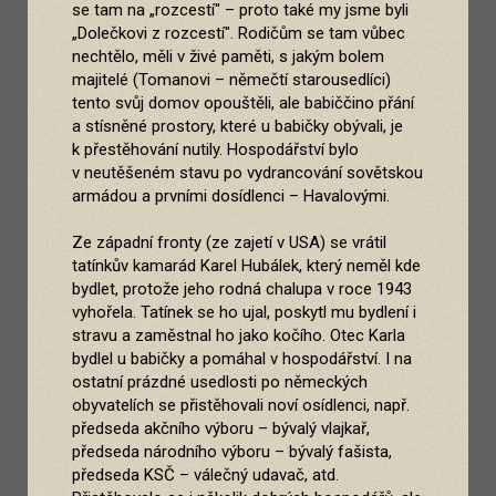
se tam na „rozcestí" – proto také my jsme byli
„Dolečkovi z rozcestí". Rodičům se tam vůbec
nechtělo, měli v živé paměti, s jakým bolem
majitelé (Tomanovi – němečtí starousedlíci)
tento svůj domov opouštěli, ale babiččino přání
a stísněné prostory, které u babičky obývali, je
k přestěhování nutily. Hospodářství bylo
v neutěšeném stavu po vydrancování sovětskou
armádou a prvními dosídlenci – Havalovými.
Ze západní fronty (ze zajetí v USA) se vrátil
tatínkův kamarád Karel Hubálek, který neměl kde
bydlet, protože jeho rodná chalupa v roce 1943
vyhořela. Tatínek se ho ujal, poskytl mu bydlení i
stravu a zaměstnal ho jako kočího. Otec Karla
bydlel u babičky a pomáhal v hospodářství. I na
ostatní prázdné usedlosti po německých
obyvatelích se přistěhovali noví osídlenci, např.
předseda akčního výboru – bývalý vlajkař,
předseda národního výboru – bývalý fašista,
předseda KSČ – válečný udavač, atd.