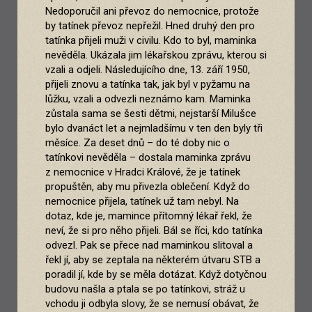
Nedoporučil ani převoz do nemocnice, protože
by tatínek převoz nepřežil. Hned druhý den pro
tatínka přijeli muži v civilu. Kdo to byl, maminka
nevěděla. Ukázala jim lékařskou zprávu, kterou si
vzali a odjeli. Následujícího dne, 13. září 1950,
přijeli znovu a tatínka tak, jak byl v pyžamu na
lůžku, vzali a odvezli neznámo kam. Maminka
zůstala sama se šesti dětmi, nejstarší Milušce
bylo dvanáct let a nejmladšímu v ten den byly tři
měsíce. Za deset dnů – do té doby nic o
tatínkovi nevěděla – dostala maminka zprávu
z nemocnice v Hradci Králové, že je tatínek
propuštěn, aby mu přivezla oblečení. Když do
nemocnice přijela, tatínek už tam nebyl. Na
dotaz, kde je, mamince přítomný lékař řekl, že
neví, že si pro něho přijeli. Bál se říci, kdo tatínka
odvezl. Pak se přece nad maminkou slitoval a
řekl jí, aby se zeptala na některém útvaru STB a
poradil jí, kde by se měla dotázat. Když dotyčnou
budovu našla a ptala se po tatínkovi, stráž u
vchodu ji odbyla slovy, že se nemusí obávat, že