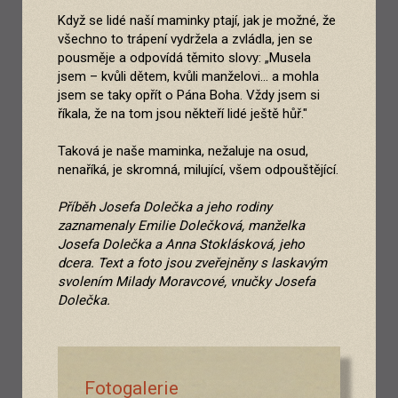
Když se lidé naší maminky ptají, jak je možné, že
všechno to trápení vydržela a zvládla, jen se
pousměje a odpovídá těmito slovy: „Musela
jsem – kvůli dětem, kvůli manželovi... a mohla
jsem se taky opřít o Pána Boha. Vždy jsem si
říkala, že na tom jsou někteří lidé ještě hůř."
Taková je naše maminka, nežaluje na osud,
nenaříká, je skromná, milující, všem odpouštějící.
Příběh Josefa Dolečka a jeho rodiny
zaznamenaly Emilie Dolečková, manželka
Josefa Dolečka a Anna Stoklásková, jeho
dcera
. Text a foto jsou zveřejněny s laskavým
svolením Milady Moravcové, vnučky Josefa
Dolečka.
Fotogalerie