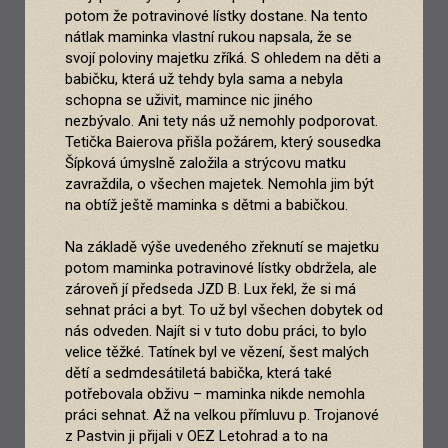
potom že potravinové lístky dostane. Na tento
nátlak maminka vlastní rukou napsala, že se
svojí poloviny majetku zříká. S ohledem na děti a
babičku, která už tehdy byla sama a nebyla
schopna se uživit, mamince nic jiného
nezbývalo. Ani tety nás už nemohly podporovat.
Tetička Baierova přišla požárem, který sousedka
Šípková úmyslně založila a strýcovu matku
zavraždila, o všechen majetek. Nemohla jim být
na obtíž ještě maminka s dětmi a babičkou.
Na základě výše uvedeného zřeknutí se majetku
potom maminka potravinové lístky obdržela, ale
zároveň jí předseda JZD B. Lux řekl, že si má
sehnat práci a byt. To už byl všechen dobytek od
nás odveden. Najít si v tuto dobu práci, to bylo
velice těžké. Tatínek byl ve vězení, šest malých
dětí a sedmdesátiletá babička, která také
potřebovala obživu – maminka nikde nemohla
práci sehnat. Až na velkou přímluvu p. Trojanové
z Pastvin ji přijali v OEZ Letohrad a to na