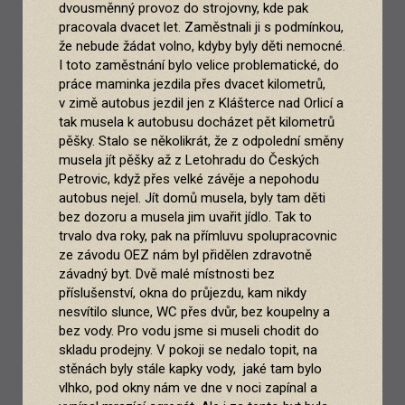
dvousměnný provoz do strojovny, kde pak
pracovala dvacet let. Zaměstnali ji s podmínkou,
že nebude žádat volno, kdyby byly děti nemocné.
I toto zaměstnání bylo velice problematické, do
práce maminka jezdila přes dvacet kilometrů,
v zimě autobus jezdil jen z Klášterce nad Orlicí a
tak musela k autobusu docházet pět kilometrů
pěšky. Stalo se několikrát, že z odpolední směny
musela jít pěšky až z Letohradu do Českých
Petrovic, když přes velké závěje a nepohodu
autobus nejel. Jít domů musela, byly tam děti
bez dozoru a musela jim uvařit jídlo. Tak to
trvalo dva roky, pak na přímluvu spolupracovnic
ze závodu OEZ nám byl přidělen zdravotně
závadný byt. Dvě malé místnosti bez
příslušenství, okna do průjezdu, kam nikdy
nesvítilo slunce, WC přes dvůr, bez koupelny a
bez vody. Pro vodu jsme si museli chodit do
skladu prodejny. V pokoji se nedalo topit, na
stěnách byly stále kapky vody, jaké tam bylo
vlhko, pod okny nám ve dne v noci zapínal a