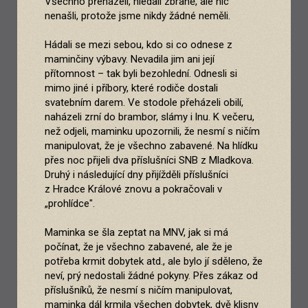
Všechno přeházeli, hledali zbraně, ale nic
nenašli, protože jsme nikdy žádné neměli.
Hádali se mezi sebou, kdo si co odnese z
maminčiny výbavy. Nevadila jim ani její
přítomnost – tak byli bezohlední. Odnesli si
mimo jiné i příbory, které rodiče dostali
svatebním darem. Ve stodole přeházeli obilí,
naházeli zrní do brambor, slámy i lnu. K večeru,
než odjeli, maminku upozornili, že nesmí s ničím
manipulovat, že je všechno zabavené. Na hlídku
přes noc přijeli dva příslušníci SNB z Mladkova.
Druhý i následující dny přijížděli příslušníci
z Hradce Králové znovu a pokračovali v
„prohlídce".
Maminka se šla zeptat na MNV, jak si má
počínat, že je všechno zabavené, ale že je
potřeba krmit dobytek atd., ale bylo jí sděleno, že
neví, prý nedostali žádné pokyny. Přes zákaz od
příslušníků, že nesmí s ničím manipulovat,
maminka dál krmila všechen dobytek, dvě klisny