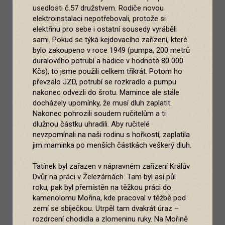
usedlosti č.57 družstvem. Rodiče novou
elektroinstalaci nepotřebovali, protože si
elektřinu pro sebe i ostatní sousedy vyráběli
sami. Pokud se týká kejdovacího zařízení, které
bylo zakoupeno v roce 1949 (pumpa, 200 metrů
duralového potrubí a hadice v hodnotě 80 000
Kčs), to jsme použili celkem třikrát. Potom ho
převzalo JZD, potrubí se rozkradlo a pumpu
nakonec odvezli do šrotu. Mamince ale stále
docházely upomínky, že musí dluh zaplatit.
Nakonec pohrozili soudem ručitelům a ti
dlužnou částku uhradili. Aby ručitelé
nevzpomínali na naši rodinu s hořkostí, zaplatila
jim maminka po menších částkách veškerý dluh.
Tatínek byl zařazen v nápravném zařízení Králův
Dvůr na práci v Železárnách. Tam byl asi půl
roku, pak byl přemístěn na těžkou práci do
kamenolomu Mořina, kde pracoval v těžbě pod
zemí se sbíječkou. Utrpěl tam dvakrát úraz –
rozdrcení chodidla a zlomeninu ruky. Na Mořině