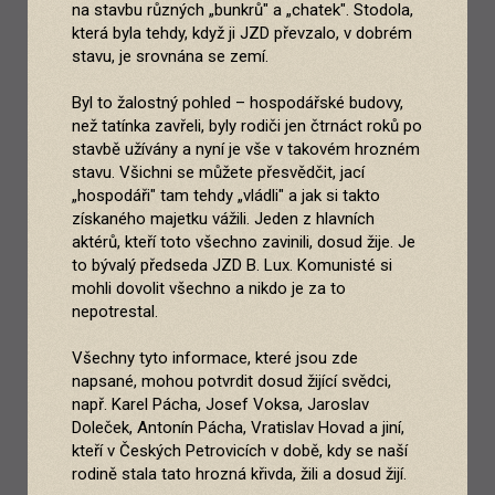
na stavbu různých „bunkrů" a „chatek". Stodola,
která byla tehdy, když ji JZD převzalo, v dobrém
stavu, je srovnána se zemí.
Byl to žalostný pohled – hospodářské budovy,
než tatínka zavřeli, byly rodiči jen čtrnáct roků po
stavbě užívány a nyní je vše v takovém hrozném
stavu. Všichni se můžete přesvědčit, jací
„hospodáři" tam tehdy „vládli" a jak si takto
získaného majetku vážili. Jeden z hlavních
aktérů, kteří toto všechno zavinili, dosud žije. Je
to bývalý předseda JZD B. Lux. Komunisté si
mohli dovolit všechno a nikdo je za to
nepotrestal.
Všechny tyto informace, které jsou zde
napsané, mohou potvrdit dosud žijící svědci,
např. Karel Pácha, Josef Voksa, Jaroslav
Doleček, Antonín Pácha, Vratislav Hovad a jiní,
kteří v Českých Petrovicích v době, kdy se naší
rodině stala tato hrozná křivda, žili a dosud žijí.