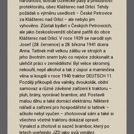
národnosti, dostali cizinecké pasy a příslušnost
protektorátu, obec Klášterec nad Orlicí. Tehdy
požádali o výměnu usedlosti – České Petrovice
za Klášterec nad Orlicí – ale nebylo jim
vyhověno. Zůstali bydlet v Českých Petrovicích,
ale jako českoslovenští občané patřili do obce
Klášterec nad Orlicí. V roce 1939 se narodil syn
Josef (28. července) a 28. března 1941 dcera
Anna. Tatínek měl velkou zálibu ve strojích a
jeho životním snem bylo co nejvíce zdokonalit a
ulehčit práci v zemědělství. Byl velice skromný,
nekouřil, nepil alkohol a tak z úspor a maminčina
věna si koupili v roce 1940 traktor DEUTSCH 11.
Později přikoupili dva valníky, dvoukolák, obilní
samovaz a různé závěsné zařízení k traktoru –
pluh, brány, vyorávač brambor, atd. Postavili
malou dílnu a také domácí elektrárnu. Některé
nářadí a zařízení pro hospodářství si tatínek –
ačkoliv nebyl vyučen – zhotovoval sám a také si
všechno včetně traktoru dokázal opravit.
Vynalezl a zhotovil si sazeč brambor, který po
letech uveřejnilo JZD jako svůj vynález.