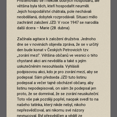
Přistěhovalo se i několik dobrých hospodářů, ale
většina byla těch, kteří hospodařit neuměli.
Jejich hospodářství chátrala, pole nechávali
neobdělaná, dobytek rozprodávali. Situaci mělo
zachránit založení JZD. V roce 1947 se narodila
další dcera – Marie (28. dubna).
Začínala agitace k založení družstva. Jednoho
dne se v novinách objevila zpráva, že se v určitý
den bude konat v Českých Petrovicích tzv.
„zorání mezí". Většina občanů ve vesnici o této
chystané akci ani nevěděla a také s jejím
uskutečněním nesouhlasila. Vyhlásili
podpisovou akci, kdo je pro zorání mezí, aby se
podepsal. Sám předseda JZD tuto listinu
podepsal a večer tajně obcházel občany, aby
listinu nepodepisovali, on sám že podepsal jen
proto, že se domníval, že se zorání neuskuteční.
Toto vše pak později popřel, naopak svedl to na
našeho tatínka, který nikde nebyl, nikoho
nepřesvědčoval, ani nikomu své názory
nevnucoval. Byl přesvědčen a věděl ze