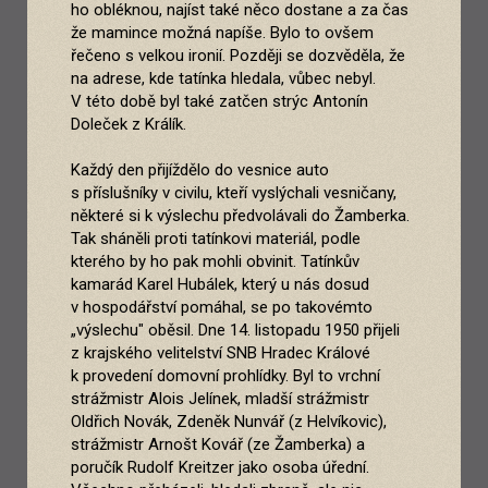
ho obléknou, najíst také něco dostane a za čas
že mamince možná napíše. Bylo to ovšem
řečeno s velkou ironií. Později se dozvěděla, že
na adrese, kde tatínka hledala, vůbec nebyl.
V této době byl také zatčen strýc Antonín
Doleček z Králík.
Každý den přijíždělo do vesnice auto
s příslušníky v civilu, kteří vyslýchali vesničany,
některé si k výslechu předvolávali do Žamberka.
Tak sháněli proti tatínkovi materiál, podle
kterého by ho pak mohli obvinit. Tatínkův
kamarád Karel Hubálek, který u nás dosud
v hospodářství pomáhal, se po takovémto
„výslechu" oběsil. Dne 14. listopadu 1950 přijeli
z krajského velitelství SNB Hradec Králové
k provedení domovní prohlídky. Byl to vrchní
strážmistr Alois Jelínek, mladší strážmistr
Oldřich Novák, Zdeněk Nunvář (z Helvíkovic),
strážmistr Arnošt Kovář (ze Žamberka) a
poručík Rudolf Kreitzer jako osoba úřední.