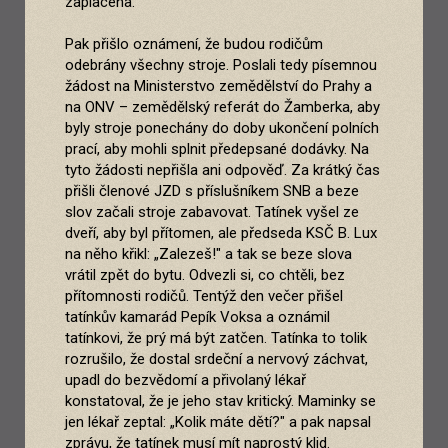
zaplacena.
Pak přišlo oznámení, že budou rodičům
odebrány všechny stroje. Poslali tedy písemnou
žádost na Ministerstvo zemědělství do Prahy a
na ONV – zemědělský referát do Žamberka, aby
byly stroje ponechány do doby ukončení polních
prací, aby mohli splnit předepsané dodávky. Na
tyto žádosti nepřišla ani odpověď. Za krátký čas
přišli členové JZD s příslušníkem SNB a beze
slov začali stroje zabavovat. Tatínek vyšel ze
dveří, aby byl přítomen, ale předseda KSČ B. Lux
na něho křikl: „Zalezeš!" a tak se beze slova
vrátil zpět do bytu. Odvezli si, co chtěli, bez
přítomnosti rodičů. Tentýž den večer přišel
tatínkův kamarád Pepík Voksa a oznámil
tatínkovi, že prý má být zatčen. Tatínka to tolik
rozrušilo, že dostal srdeční a nervový záchvat,
upadl do bezvědomí a přivolaný lékař
konstatoval, že je jeho stav kritický. Maminky se
jen lékař zeptal: „Kolik máte dětí?" a pak napsal
zprávu, že tatínek musí mít naprostý klid.