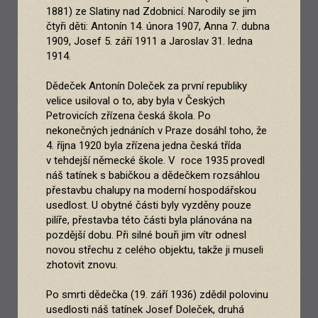
1881) ze Slatiny nad Zdobnicí. Narodily se jim
čtyři děti: Antonín 14. února 1907, Anna 7. dubna
1909, Josef 5. září 1911 a Jaroslav 31. ledna
1914.
Dědeček Antonín Doleček za první republiky
velice usiloval o to, aby byla v Českých
Petrovicích zřízena česká škola. Po
nekonečných jednáních v Praze dosáhl toho, že
4. října 1920 byla zřízena jedna česká třída
v tehdejší německé škole. V roce 1935 provedl
náš tatínek s babičkou a dědečkem rozsáhlou
přestavbu chalupy na moderní hospodářskou
usedlost. U obytné části byly vyzděny pouze
pilíře, přestavba této části byla plánována na
pozdější dobu. Při silné bouři jim vítr odnesl
novou střechu z celého objektu, takže ji museli
zhotovit znovu.
Po smrti dědečka (19. září 1936) zdědil polovinu
usedlosti náš tatínek Josef Doleček, druhá