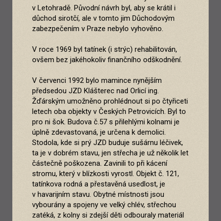
v Letohradě. Původní návrh byl, aby se krátil i
důchod sirotčí, ale v tomto jim Důchodovým
zabezpečením v Praze nebylo vyhověno.
V roce 1969 byl tatínek (i strýc) rehabilitován,
ovšem bez jakéhokoliv finančního odškodnění.
V červenci 1992 bylo mamince nynějším
předsedou JZD Klášterec nad Orlicí ing.
Žďárským umožněno prohlédnout si po čtyřiceti
letech oba objekty v Českých Petrovicích. Byl to
pro ni šok. Budova č.57 s přilehlými kolnami je
úplně zdevastovaná, je určena k demolici.
Stodola, kde si prý JZD buduje sušárnu léčivek,
ta je v dobrém stavu, jen střecha je už několik let
částečně poškozena. Zavinili to při kácení
stromu, který v blízkosti vyrostl. Objekt č. 121,
tatínkova rodná a přestavěná usedlost, je
v havarijním stavu. Obytné místnosti jsou
vybourány a spojeny ve velký chlév, střechou
zatéká, z kolny si zdejší děti odbouraly materiál