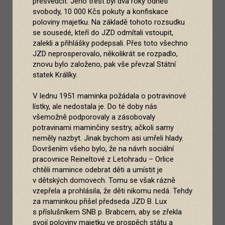
přesvědčit. Jeho trest byl dva roky odnětí
svobody, 10 000 Kčs pokuty a konfiskace
poloviny majetku. Na základě tohoto rozsudku
se sousedé, kteří do JZD odmítali vstoupit,
zalekli a přihlášky podepsali. Přes toto všechno
JZD neprosperovalo, několikrát se rozpadlo,
znovu bylo založeno, pak vše převzal Státní
statek Králíky.
V lednu 1951 maminka požádala o potravinové
lístky, ale nedostala je. Do té doby nás
všemožně podporovaly a zásobovaly
potravinami maminčiny sestry, ačkoli samy
neměly nazbyt. Jinak bychom asi umřeli hlady.
Dovršením všeho bylo, že na návrh sociální
pracovnice Reineltové z Letohradu – Orlice
chtěli mamince odebrat děti a umístit je
v dětských domovech. Tomu se však rázně
vzepřela a prohlásila, že děti nikomu nedá. Tehdy
za maminkou přišel předseda JZD B. Lux
s příslušníkem SNB p. Brabcem, aby se zřekla
svojí poloviny majetku ve prospěch státu a