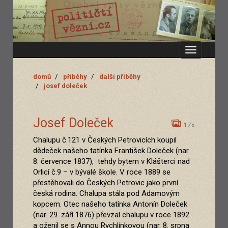
Zobrazit
menu
domů
příběhy
další příběhy
josef doleček
Josef Doleček
17x
Chalupu č.121 v Českých Petrovicích koupil
dědeček našeho tatínka František Doleček (nar.
8. července 1837), tehdy bytem v Klášterci nad
Orlicí č.9 – v bývalé škole. V roce 1889 se
přestěhovali do Českých Petrovic jako první
česká rodina. Chalupa stála pod Adamovým
kopcem. Otec našeho tatínka Antonín Doleček
(nar. 29. září 1876) převzal chalupu v roce 1892
a oženil se s Annou Rychlínkovou (nar. 8. srpna