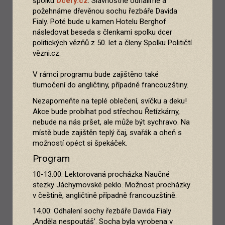
spolku
Dcery.cz
. Slavnostně odhalíme a
požehnáme dřevěnou sochu řezbáře Davida
Fialy. Poté bude u kamen Hotelu Berghof
následovat beseda s členkami spolku dcer
politických vězňů z 50. let a členy Spolku Političtí
vězni.cz.
V rámci programu bude zajištěno také
tlumočení do angličtiny, případně francouzštiny.
Nezapomeňte na teplé oblečení, svíčku a deku!
Akce bude probíhat pod střechou Řetízkárny,
nebude na nás pršet, ale může být sychravo. Na
místě bude zajištěn teplý čaj, svařák a oheň s
možností opéct si špekáček.
Program
10-13.00: Lektorovaná procházka Naučné
stezky Jáchymovské peklo. Možnost procházky
v češtině, angličtině případně francouzštině.
14.00: Odhalení sochy řezbáře Davida Fialy
,Anděla nespoutáš’. Socha byla vyrobena v