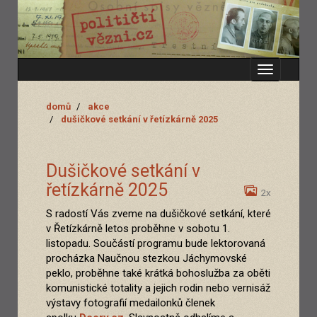
Zobrazit
menu
domů
akce
dušičkové setkání v řetízkárně 2025
Dušičkové setkání v
řetízkárně 2025
2x
S radostí Vás zveme na dušičkové setkání, které
v Řetízkárně letos proběhne v sobotu 1.
listopadu. Součástí programu bude lektorovaná
procházka Naučnou stezkou Jáchymovské
peklo, proběhne také krátká bohoslužba za oběti
komunistické totality a jejich rodin nebo vernisáž
výstavy fotografií medailonků členek