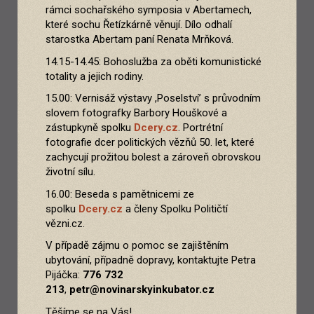
rámci sochařského symposia v Abertamech,
které sochu Řetízkárně věnují. Dílo odhalí
starostka Abertam paní Renata Mrňková.
14.15-14.45: Bohoslužba za oběti komunistické
totality a jejich rodiny.
15.00: Vernisáž výstavy ,Poselství’ s průvodním
slovem fotografky Barbory Houškové a
zástupkyně spolku
Dcery.cz
. Portrétní
fotografie dcer politických vězňů 50. let, které
zachycují prožitou bolest a zároveň obrovskou
životní sílu.
16.00: Beseda s pamětnicemi ze
spolku
Dcery.cz
a členy Spolku Političtí
vězni.cz.
V případě zájmu o pomoc se zajištěním
ubytování, případně dopravy, kontaktujte Petra
Pijáčka:
776 732
213
,
petr@novinarskyinkubator.cz
Těšíme se na Vás!