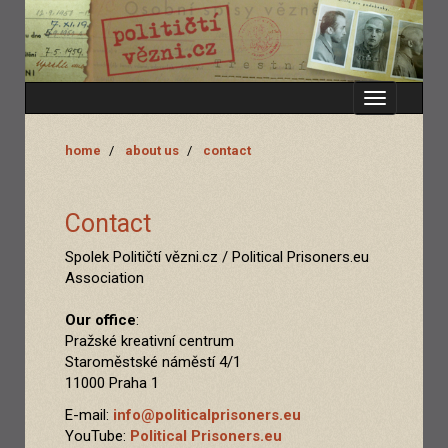
Zobrazit
menu
home
about us
contact
Contact
Spolek Političtí vězni.cz / Political Prisoners.eu
Association
Our office
:
Pražské kreativní centrum
Staroměstské náměstí 4/1
11000 Praha 1
E-mail:
info@politicalprisoners.eu
YouTube:
Political Prisoners.eu