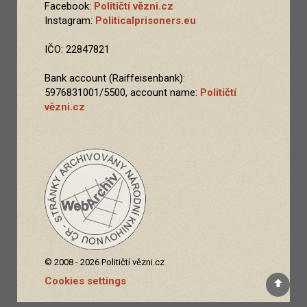
Facebook:
Političtí vězni.cz
Instagram:
Politicalprisoners.eu
IČO: 22847821
Bank account (Raiffeisenbank):
5976831001/5500, account name:
Političtí
vězni.cz
© 2008 - 2026 Političtí vězni.cz
Cookies settings